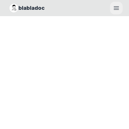
blabladoc
Haupt