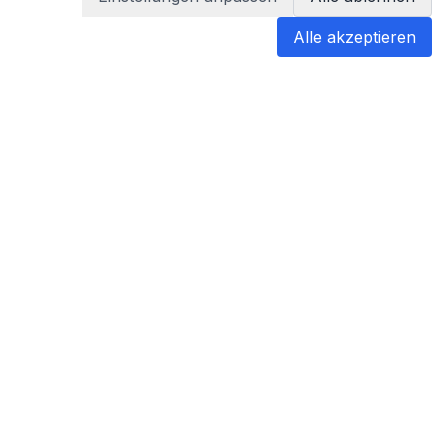
Alle akzeptieren
blabladoc
blabladoc macht Ihre medizinischen
Befunde in Sekundenschnelle
verständlich – so verstehen Sie
endlich alles.