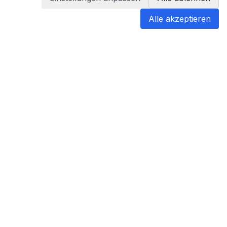
Alle akzeptieren
blabladoc
blabladoc macht Ihre medizinischen
Befunde in Sekundenschnelle
verständlich – so verstehen Sie
endlich alles.