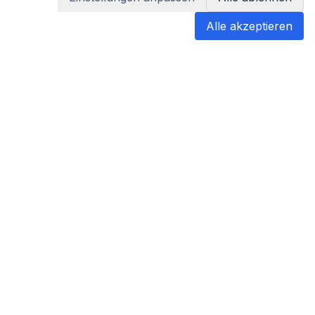
Alle akzeptieren
blabladoc
blabladoc macht Ihre medizinischen
Befunde in Sekundenschnelle
verständlich – so verstehen Sie
endlich alles.