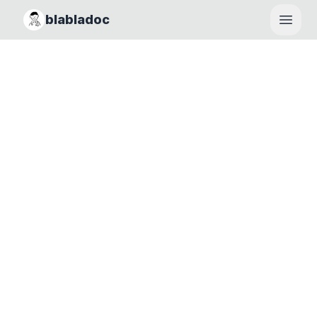
blabladoc
Haupt