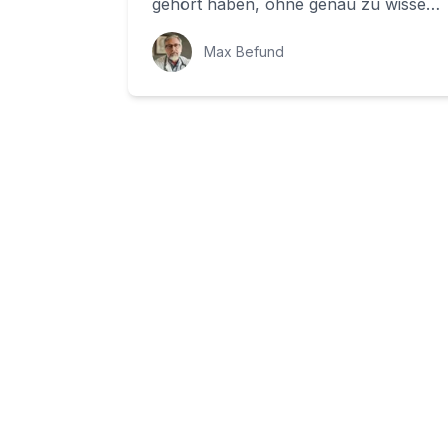
gehört haben, ohne genau zu wissen,
was dahinter steckt, sind Sie nicht
alleine. Aber h...
Max Befund