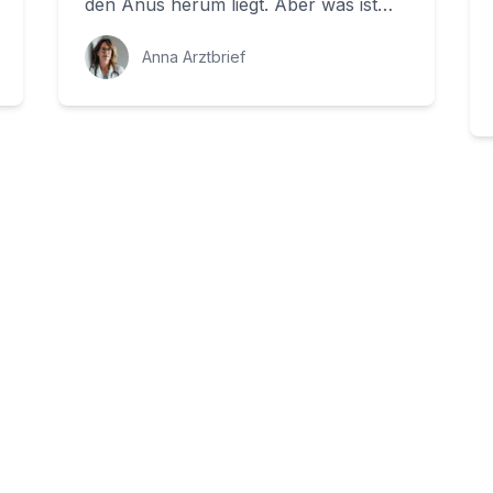
den Anus herum liegt. Aber was ist
eigentlich der Anus? Und warum ist es
wic...
Anna Arztbrief