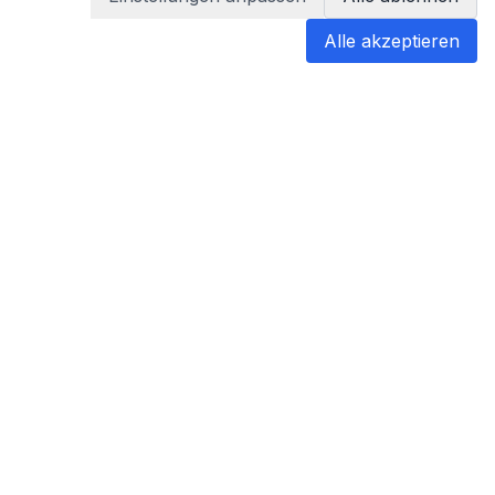
Alle akzeptieren
blabladoc
blabladoc macht Ihre medizinischen
Befunde in Sekundenschnelle
verständlich – so verstehen Sie
endlich alles.