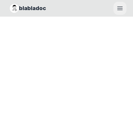
blabladoc
Haupt