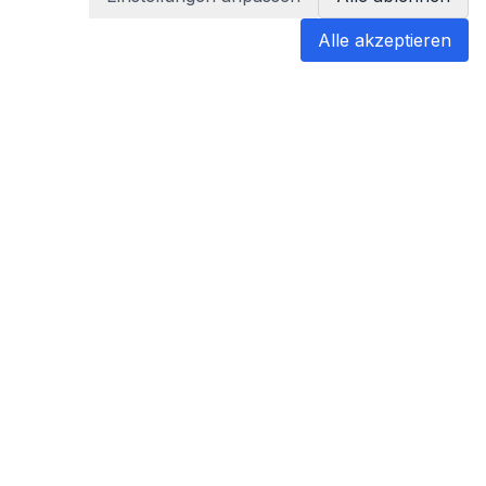
Alle akzeptieren
blabladoc
blabladoc macht Ihre medizinischen
Befunde in Sekundenschnelle
verständlich – so verstehen Sie
endlich alles.