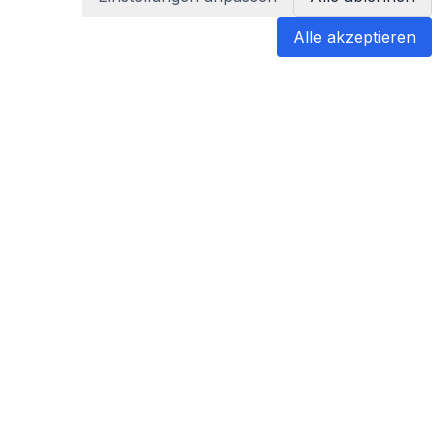
Alle akzeptieren
blabladoc
blabladoc macht Ihre medizinischen
Befunde in Sekundenschnelle
verständlich – so verstehen Sie
endlich alles.