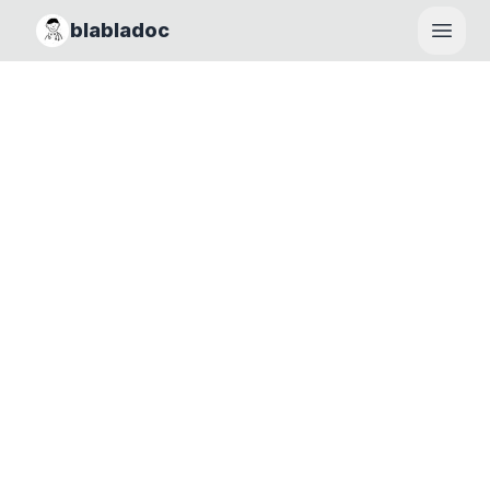
blabladoc
Haupt