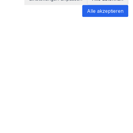
Alle akzeptieren
blabladoc
blabladoc macht Ihre medizinischen
Befunde in Sekundenschnelle
verständlich – so verstehen Sie
endlich alles.