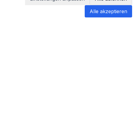
Alle akzeptieren
blabladoc
blabladoc macht Ihre medizinischen
Befunde in Sekundenschnelle
verständlich – so verstehen Sie
endlich alles.