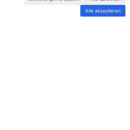
Alle akzeptieren
blabladoc
blabladoc macht Ihre medizinischen
Befunde in Sekundenschnelle
verständlich – so verstehen Sie
endlich alles.