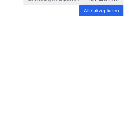
Alle akzeptieren
blabladoc
blabladoc macht Ihre medizinischen
Befunde in Sekundenschnelle
verständlich – so verstehen Sie
endlich alles.