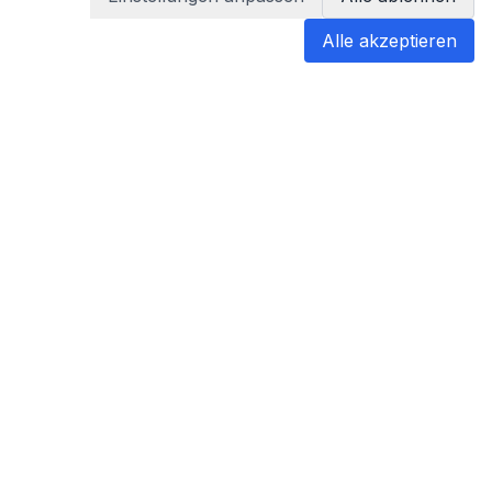
Alle akzeptieren
blabladoc
blabladoc macht Ihre medizinischen
Befunde in Sekundenschnelle
verständlich – so verstehen Sie
endlich alles.