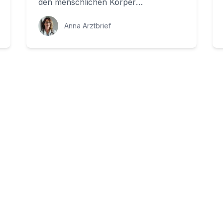
den menschlichen Körper
grundlegend verändert hat: den
Schallkopf. Ein Schal...
Anna Arztbrief