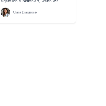
eigentlich funktioniert, wenn wir
plötzlich einen Laut hören? Das
Hören ist ein k...
Clara Diagnose