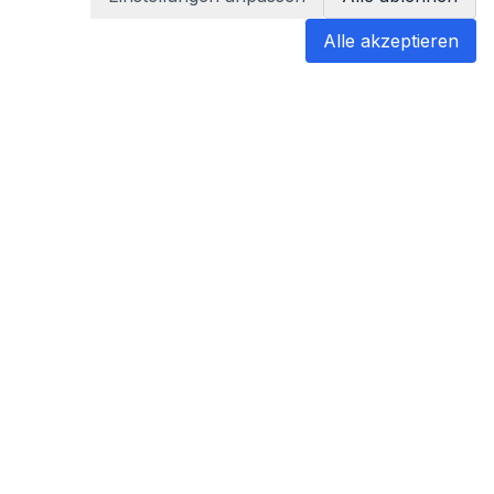
Alle akzeptieren
blabladoc
blabladoc macht Ihre medizinischen
Befunde in Sekundenschnelle
verständlich – so verstehen Sie
endlich alles.