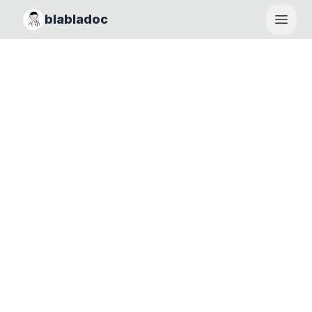
blabladoc
Haupt