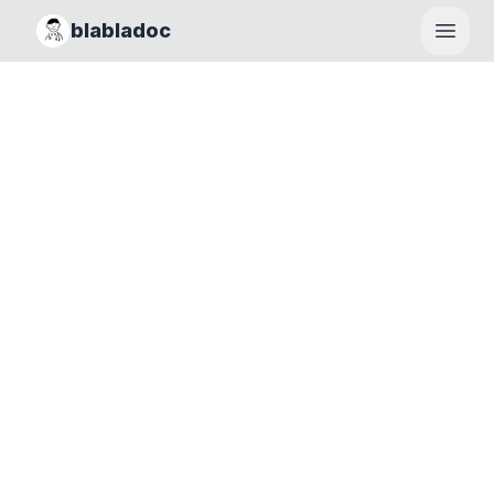
blabladoc
Haupt