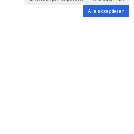
Alle akzeptieren
blabladoc
blabladoc macht Ihre medizinischen
Befunde in Sekundenschnelle
verständlich – so verstehen Sie
endlich alles.