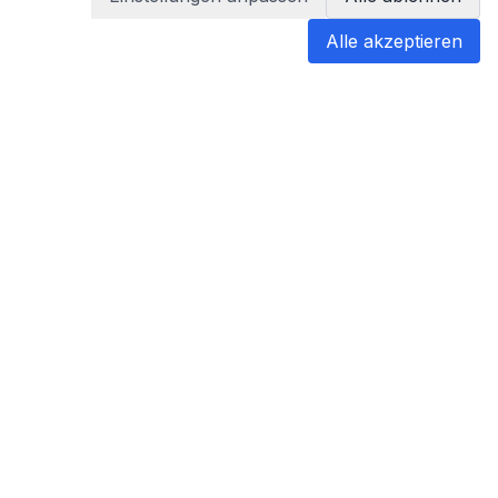
Alle akzeptieren
blabladoc
blabladoc macht Ihre medizinischen
Befunde in Sekundenschnelle
verständlich – so verstehen Sie
endlich alles.