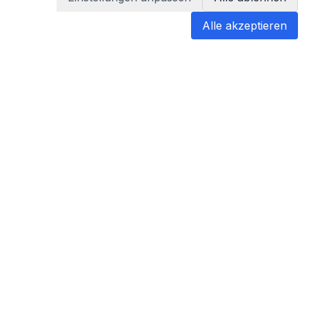
Alle akzeptieren
blabladoc
blabladoc macht Ihre medizinischen
Befunde in Sekundenschnelle
verständlich – so verstehen Sie
endlich alles.