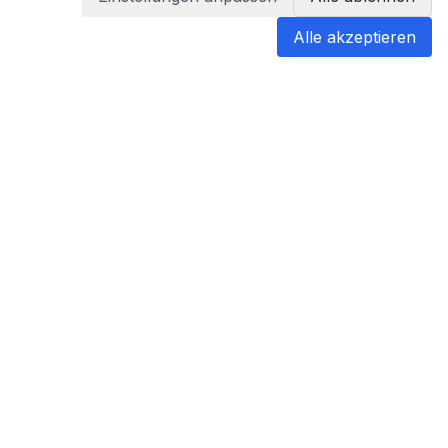
Alle akzeptieren
blabladoc
blabladoc macht Ihre medizinischen
Befunde in Sekundenschnelle
verständlich – so verstehen Sie
endlich alles.