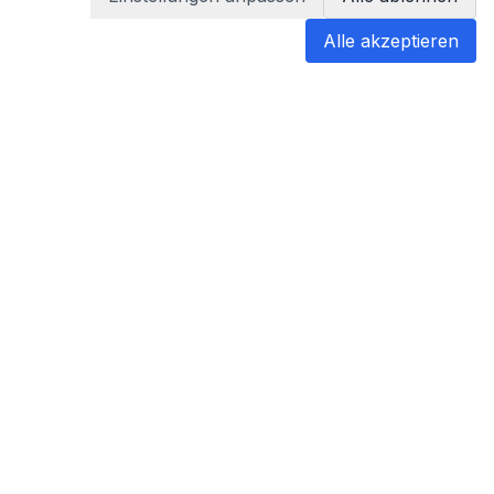
Alle akzeptieren
blabladoc
blabladoc macht Ihre medizinischen
Befunde in Sekundenschnelle
verständlich – so verstehen Sie
endlich alles.