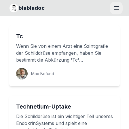
blabladoc
Haupt
Tc
Wenn Sie von einem Arzt eine Szintigrafie
der Schilddrüse empfangen, haben Sie
bestimmt die Abkürzung 'Tc'
vorgekommen. Aber was bedeutet Tc
eigentlic...
Max Befund
Technetium-Uptake
Die Schilddrüse ist ein wichtiger Teil unseres
EndokrinSystems und spielt eine