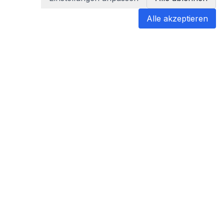
Alle akzeptieren
blabladoc
blabladoc macht Ihre medizinischen
Befunde in Sekundenschnelle
verständlich – so verstehen Sie
endlich alles.