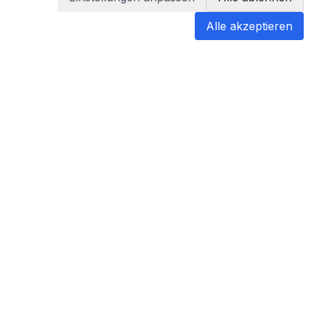
Alle akzeptieren
blabladoc
blabladoc macht Ihre medizinischen
Befunde in Sekundenschnelle
verständlich – so verstehen Sie
endlich alles.