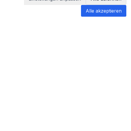
Alle akzeptieren
blabladoc
blabladoc macht Ihre medizinischen
Befunde in Sekundenschnelle
verständlich – so verstehen Sie
endlich alles.