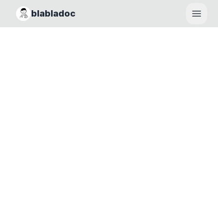
blabladoc
Haupt