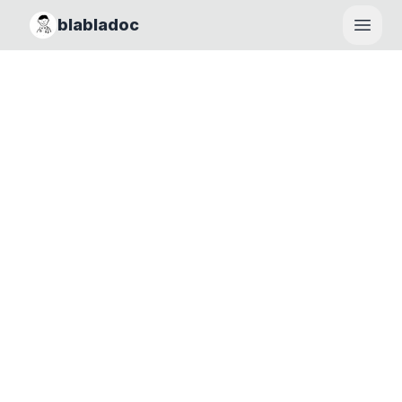
blabladoc
Haupt