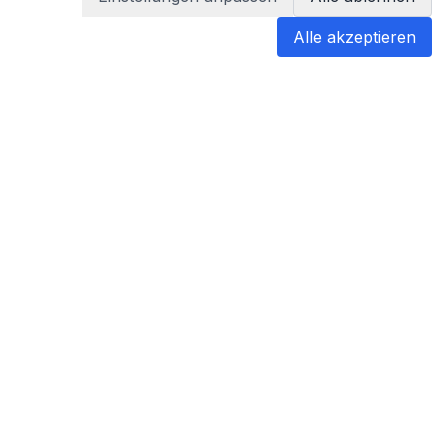
Alle akzeptieren
blabladoc
blabladoc macht Ihre medizinischen
Befunde in Sekundenschnelle
verständlich – so verstehen Sie
endlich alles.