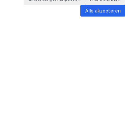
Alle akzeptieren
blabladoc
blabladoc macht Ihre medizinischen
Befunde in Sekundenschnelle
verständlich – so verstehen Sie
endlich alles.