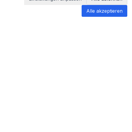
Alle akzeptieren
blabladoc
blabladoc macht Ihre medizinischen
Befunde in Sekundenschnelle
verständlich – so verstehen Sie
endlich alles.