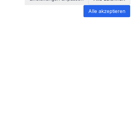
Alle akzeptieren
blabladoc
blabladoc macht Ihre medizinischen
Befunde in Sekundenschnelle
verständlich – so verstehen Sie
endlich alles.