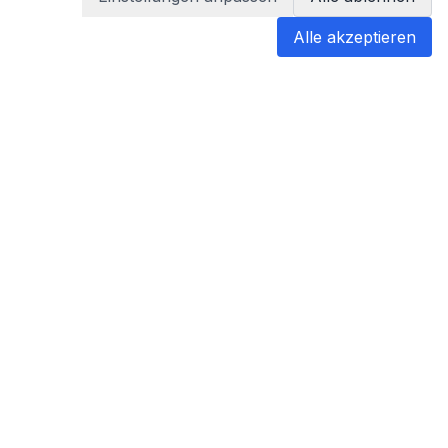
Alle akzeptieren
blabladoc
blabladoc macht Ihre medizinischen
Befunde in Sekundenschnelle
verständlich – so verstehen Sie
endlich alles.