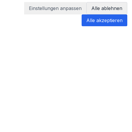
Einstellungen anpassen
Alle ablehnen
Alle akzeptieren
blabladoc
blabladoc macht Ihre medizinischen
Befunde in Sekundenschnelle
verständlich – so verstehen Sie