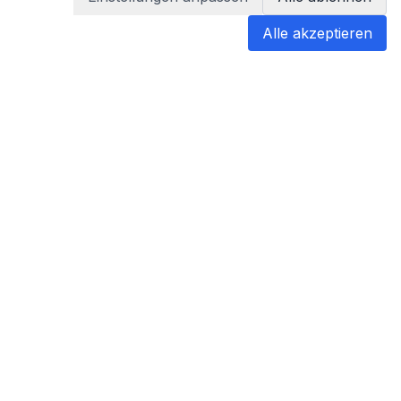
Alle akzeptieren
blabladoc
blabladoc macht Ihre medizinischen
Befunde in Sekundenschnelle
verständlich – so verstehen Sie
endlich alles.