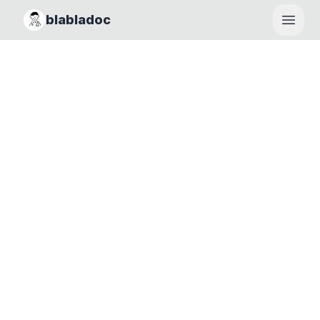
blabladoc
Haupt