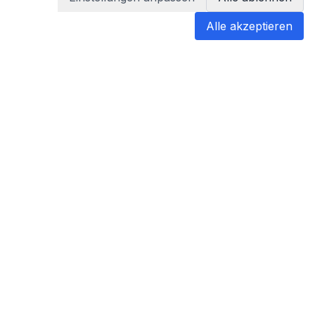
Alle akzeptieren
blabladoc
blabladoc macht Ihre medizinischen
Befunde in Sekundenschnelle
verständlich – so verstehen Sie
endlich alles.