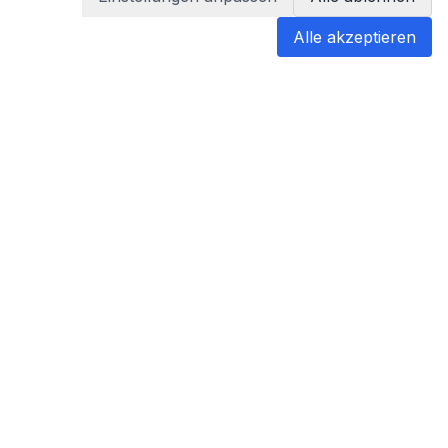
Alle akzeptieren
blabladoc
blabladoc macht Ihre medizinischen
Befunde in Sekundenschnelle
verständlich – so verstehen Sie
endlich alles.