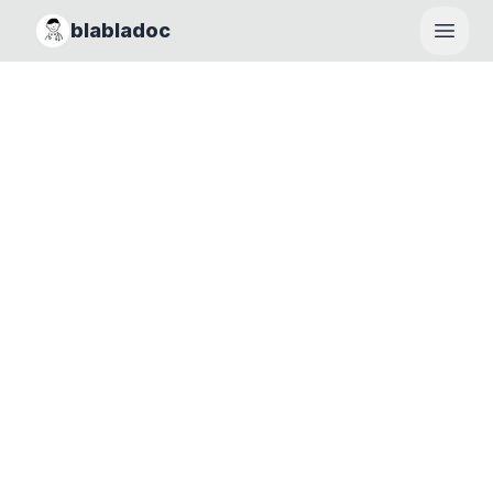
blabladoc
Haupt