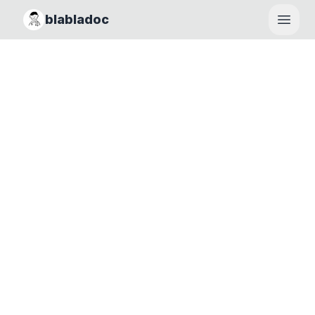
blabladoc
Haupt