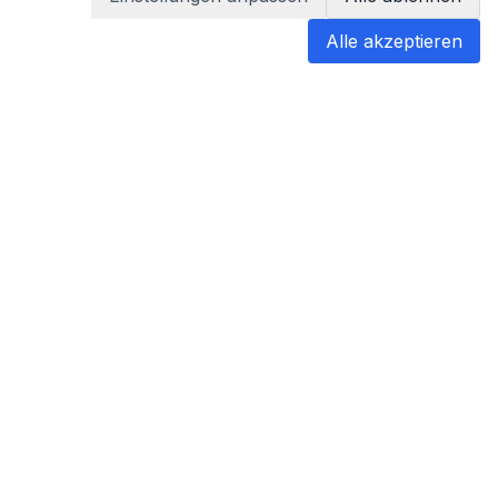
Alle akzeptieren
blabladoc
blabladoc macht Ihre medizinischen
Befunde in Sekundenschnelle
verständlich – so verstehen Sie
endlich alles.