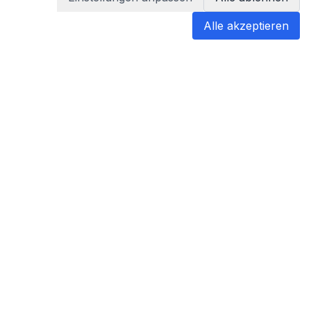
Alle akzeptieren
blabladoc
blabladoc macht Ihre medizinischen
Befunde in Sekundenschnelle
verständlich – so verstehen Sie
endlich alles.