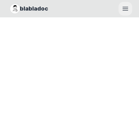
blabladoc
Haupt