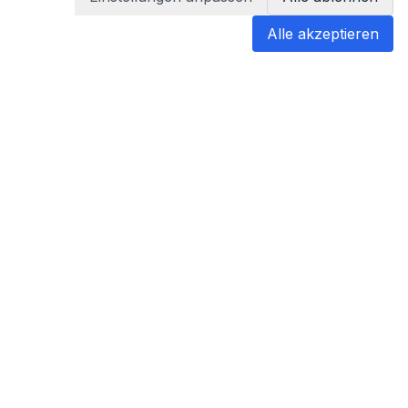
Alle akzeptieren
blabladoc
blabladoc macht Ihre medizinischen
Befunde in Sekundenschnelle
verständlich – so verstehen Sie
endlich alles.