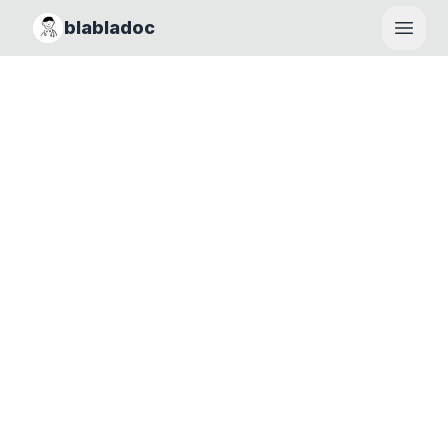
blabladoc
Haupt