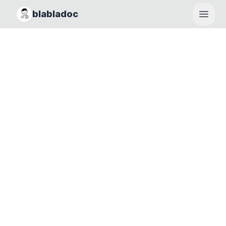
blabladoc
Haupt