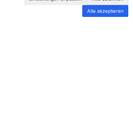
Alle akzeptieren
blabladoc
blabladoc macht Ihre medizinischen
Befunde in Sekundenschnelle
verständlich – so verstehen Sie
endlich alles.