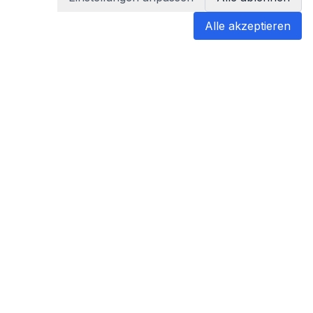
Alle akzeptieren
blabladoc
blabladoc macht Ihre medizinischen
Befunde in Sekundenschnelle
verständlich – so verstehen Sie
endlich alles.