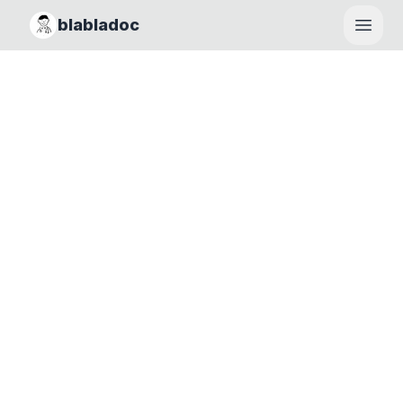
blabladoc
Haupt