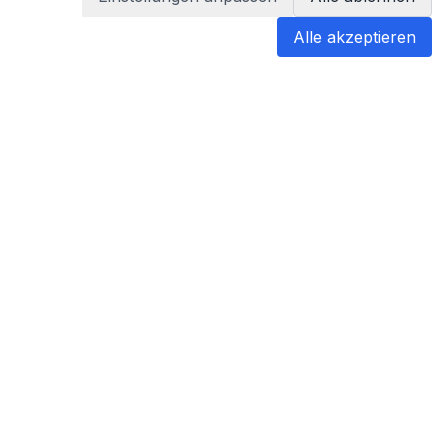
Alle akzeptieren
blabladoc
blabladoc macht Ihre medizinischen
Befunde in Sekundenschnelle
verständlich – so verstehen Sie
endlich alles.