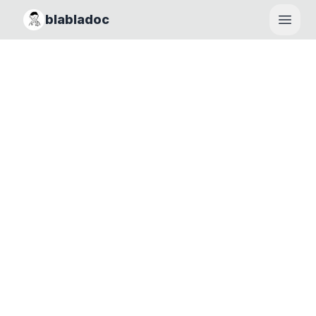
blabladoc
Haupt