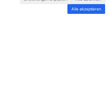
Alle akzeptieren
blabladoc
blabladoc macht Ihre medizinischen
Befunde in Sekundenschnelle
verständlich – so verstehen Sie
endlich alles.