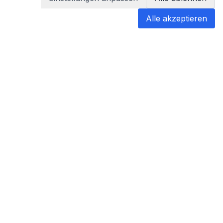
Alle akzeptieren
blabladoc
blabladoc macht Ihre medizinischen
Befunde in Sekundenschnelle
verständlich – so verstehen Sie
endlich alles.