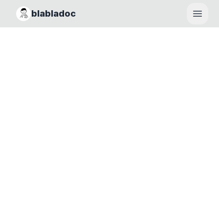
blabladoc
Haupt