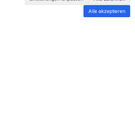
Alle akzeptieren
blabladoc
blabladoc macht Ihre medizinischen
Befunde in Sekundenschnelle
verständlich – so verstehen Sie
endlich alles.