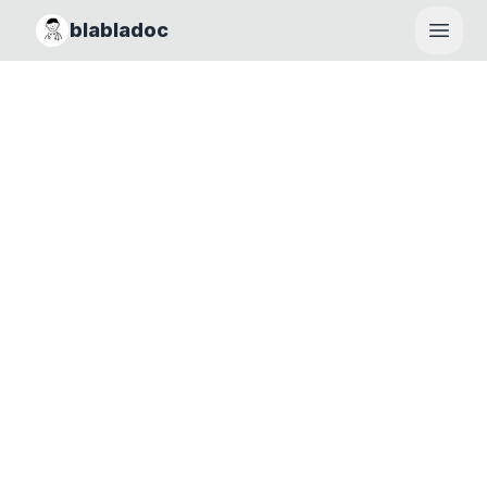
blabladoc
Haupt