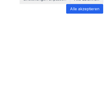
Alle akzeptieren
blabladoc
blabladoc macht Ihre medizinischen
Befunde in Sekundenschnelle
verständlich – so verstehen Sie
endlich alles.