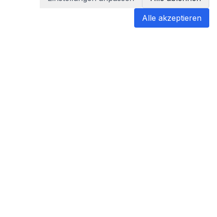
Alle akzeptieren
blabladoc
blabladoc macht Ihre medizinischen
Befunde in Sekundenschnelle
verständlich – so verstehen Sie
endlich alles.