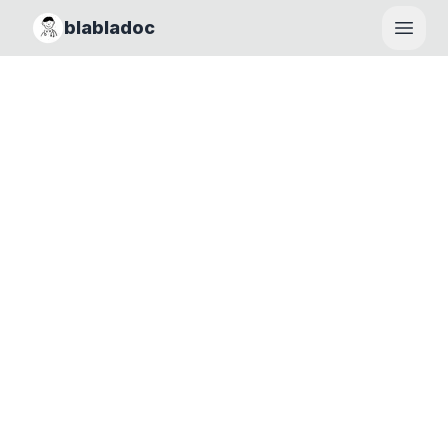
blabladoc
Haupt