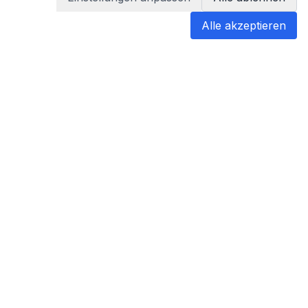
Alle akzeptieren
blabladoc
blabladoc macht Ihre medizinischen
Befunde in Sekundenschnelle
verständlich – so verstehen Sie
endlich alles.