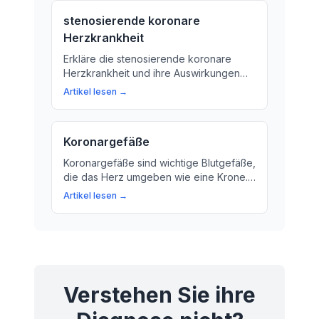
stenosierende koronare
Herzkrankheit
Erkläre die stenosierende koronare
Herzkrankheit und ihre Auswirkungen
auf das Herz-Kreislauf-System. Lernen
Artikel lesen →
Sie, wie diese Erkrankung entsteht und
was Sie tun können, um Ihre Gesundheit
zu schützen.
Koronargefäße
Koronargefäße sind wichtige Blutgefäße,
die das Herz umgeben wie eine Krone.
Sie transportieren Sauerstoff und
Artikel lesen →
Nährstoffe zum Herz. Erfahren Sie mehr
über die Funktion und Bedeutung der
Koronargefäße.
Verstehen Sie ihre