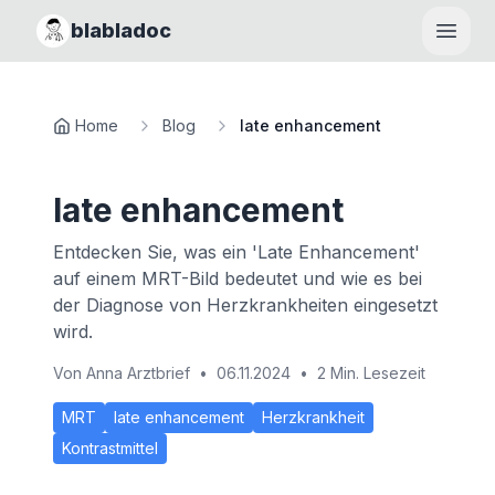
blabladoc
Haupt
Home
Blog
late enhancement
late enhancement
Entdecken Sie, was ein 'Late Enhancement'
auf einem MRT-Bild bedeutet und wie es bei
der Diagnose von Herzkrankheiten eingesetzt
wird.
Von
Anna Arztbrief
•
06.11.2024
•
2 Min. Lesezeit
MRT
late enhancement
Herzkrankheit
Kontrastmittel