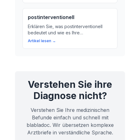
Herz stillsteht, und wie Behandlung und
Notfallpläne helfen können.
postinterventionell
Erklären Sie, was postinterventionell
bedeutet und wie es Ihre
Herzgesundheit beeinflussen kann.
Artikel lesen →
Erfahren Sie mehr über die Bedeutung
von postinterventionellen Maßnahmen
nach einer Herzintervention.
Verstehen Sie ihre
Diagnose nicht?
Verstehen Sie Ihre medizinischen
Befunde einfach und schnell mit
blabladoc. Wir übersetzen komplexe
Arztbriefe in verständliche Sprache.