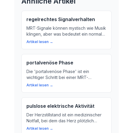
Ähnliche Artikel
regelrechtes Signalverhalten
MRT-Signale können mystisch wie Musik
klingen, aber was bedeutet ein normaler
Signalverlauf? Im Beitrag erfahren Sie
Artikel lesen →
mehr über die Bedeutung eines
regelrechten Signalverhaltens bei der
Magnetresonanztomographie.
portalvenöse Phase
Die 'portalvenöse Phase' ist ein
wichtiger Schritt bei einer MRT-
Untersuchung. Erfahren Sie mehr über
Artikel lesen →
die Bedeutung dieser Phase und wie sie
Ärzten hilft, Krankheiten zu
diagnostizieren.
pulslose elektrische Aktivität
Der Herzstillstand ist ein medizinischer
Notfall, bei dem das Herz plötzlich
aufhört zu schlagen. In diesem Artikel
Artikel lesen →
erfahren Sie, was passiert, wenn das