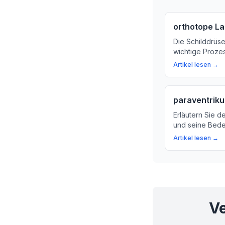
orthotope L
Die Schilddrüse 
wichtige Prozes
was die orthot
Artikel lesen →
sie wichtig ist.
paraventriku
Erläutern Sie de
und seine Bede
Erfahren Sie, w
Artikel lesen →
Räume für unse
Ve