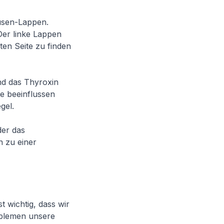
rüsen-Lappen.
 Der linke Lappen
ten Seite zu finden
nd das Thyroxin
ne beeinflussen
gel.
der das
n zu einer
t wichtig, dass wir
oblemen unsere