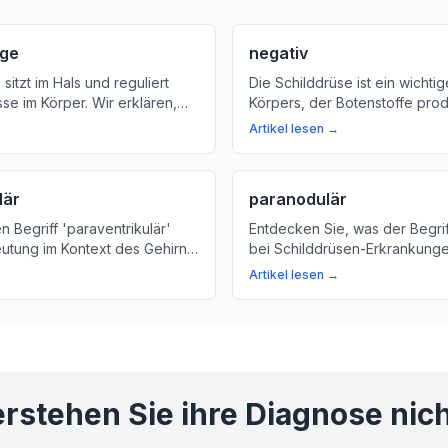
age
negativ
sitzt im Hals und reguliert
Die Schilddrüse ist ein wichtig
se im Körper. Wir erklären,
Körpers, der Botenstoffe prod
ope Lage bedeutet und warum
reguliert. Erfahren Sie mehr ü
Artikel lesen →
Funktionen und Bedeutung der
lär
paranodulär
n Begriff 'paraventrikulär'
Entdecken Sie, was der Begrif
utung im Kontext des Gehirns.
bei Schilddrüsen-Erkrankung
ie wichtig diese kleinen
und wie Knoten in der Schildd
Artikel lesen →
re Gesundheit sind.
Gesundheit beeinflussen kön
rstehen Sie ihre Diagnose nic