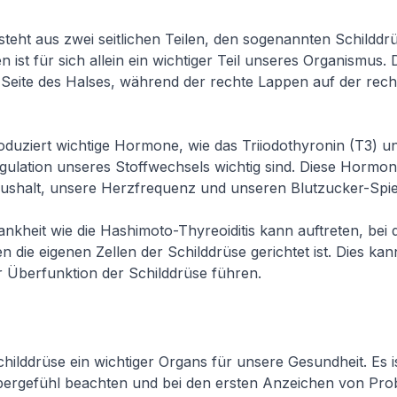
steht aus zwei seitlichen Teilen, den sogenannten Schildd
 ist für sich allein ein wichtiger Teil unseres Organismus.
en Seite des Halses, während der rechte Lappen auf der rech
oduziert wichtige Hormone, wie das Triiodothyronin (T3) u
Regulation unseres Stoffwechsels wichtig sind. Diese Hormo
ushalt, unsere Herzfrequenz und unseren Blutzucker-Spie
kheit wie die Hashimoto-Thyreoiditis kann auftreten, bei 
die eigenen Zellen der Schilddrüse gerichtet ist. Dies kan
 Überfunktion der Schilddrüse führen.
childdrüse ein wichtiger Organs für unsere Gesundheit. Es is
pergefühl beachten und bei den ersten Anzeichen von Pr