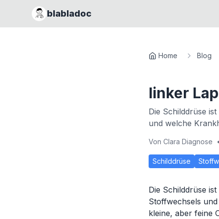
blabladoc
Home
Blog
linker La
Die Schilddrüse ist
und welche Krankhe
Von
Clara Diagnose
Schilddrüse
Stoff
Die Schilddrüse ist
Stoffwechsels und 
kleine, aber feine