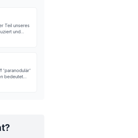
er Teil unseres
uziert und
ber die
 Schilddrüse!
f 'paranodulär'
en bedeutet
rüse Ihre
nen.
ht?