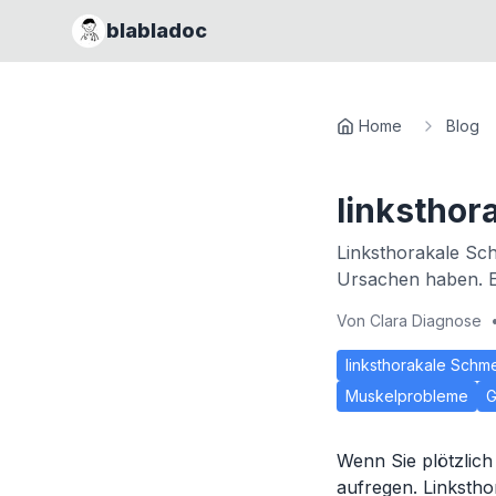
blabladoc
Home
Blog
linksthor
Linksthorakale Sc
Ursachen haben. E
Von
Clara Diagnose
linksthorakale Schm
Muskelprobleme
G
Wenn Sie plötzlich
aufregen. Linksth