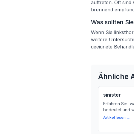
auftreten. Oft sind
brennend empfund
Was sollten Si
Wenn Sie linksthor
weitere Untersuch
geeignete Behandl
Ähnliche A
sinister
Erfahren Sie, w
bedeutet und w
wichtig ist. Wir
Artikel lesen →
Bedeutung für 