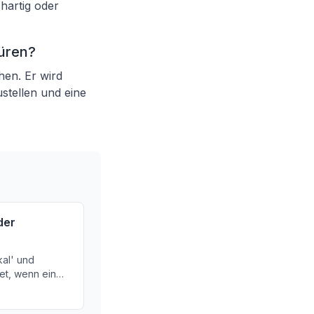
chartig oder
püren?
hen. Er wird
tellen und eine
der
kal' und
et, wenn ein
 eine Struktur
.