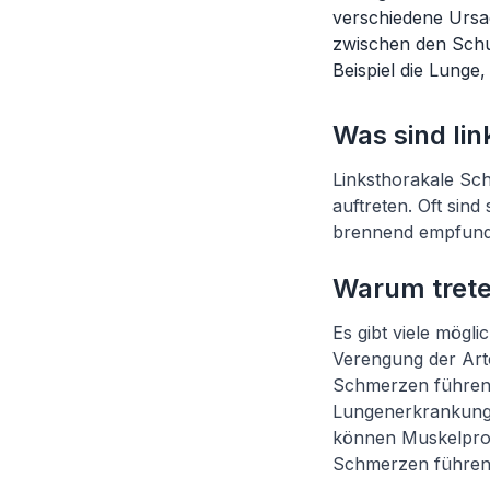
verschiedene Ursac
zwischen den Schu
Beispiel die Lunge
Was sind li
Linksthorakale Sch
auftreten. Oft sind
brennend empfund
Warum trete
Es gibt viele mögl
Verengung der Art
Schmerzen führen
Lungenerkrankung
können Muskelpro
Schmerzen führen