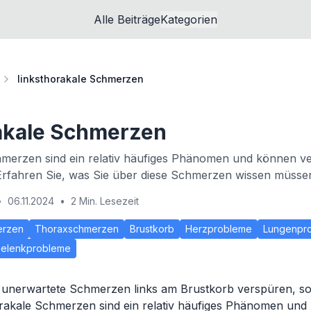
Alle Beiträge
Kategorien
linksthorakale Schmerzen
akale Schmerzen
hmerzen sind ein relativ häufiges Phänomen und können v
rfahren Sie, was Sie über diese Schmerzen wissen müsse
•
06.11.2024
•
2 Min. Lesezeit
erzen
Thoraxschmerzen
Brustkorb
Herzprobleme
Lungenpr
elenkprobleme
 unerwartete Schmerzen links am Brustkorb verspüren, soll
orakale Schmerzen sind ein relativ häufiges Phänomen un