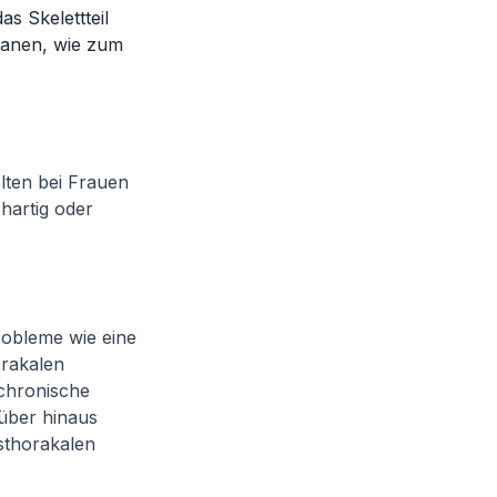
s Skelettteil
ganen, wie zum
lten bei Frauen
chartig oder
robleme wie eine
orakalen
chronische
über hinaus
sthorakalen