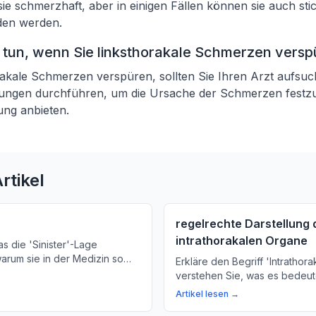
 sie schmerzhaft, aber in einigen Fällen können sie auch sti
en werden.
e tun, wenn Sie linksthorakale Schmerzen vers
akale Schmerzen verspüren, sollten Sie Ihren Arzt aufsuc
ungen durchführen, um die Ursache der Schmerzen festzus
ung anbieten.
rtikel
regelrechte Darstellung 
intrathorakalen Organe
as die 'Sinister'-Lage
arum sie in der Medizin so
Erkläre den Begriff 'Intrathora
 erklären den Begriff und seine
verstehen Sie, was es bedeut
Diagnosen und Therapien.
Arzt sagt, dass ein Organ oder
Artikel lesen →
innerhalb des Brustkorbs liegt