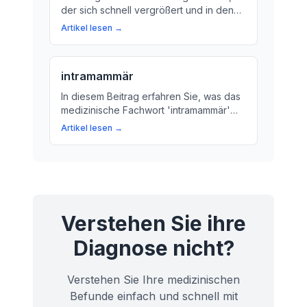
der sich schnell vergrößert und in den
umliegenden Geweben invasiv verhält.
Artikel lesen →
Erfahren Sie mehr über die Symptome
und Merkmale von Malignomen.
intramammär
In diesem Beitrag erfahren Sie, was das
medizinische Fachwort 'intramammär'
bedeutet. Wir erklären, warum die
Artikel lesen →
Diagnose eines intramammären
Vorgangs wichtig für Ihre Gesundheit ist
und wie Behandlungsmöglichkeiten
aussehen.
Verstehen Sie ihre
Diagnose nicht?
Verstehen Sie Ihre medizinischen
Befunde einfach und schnell mit