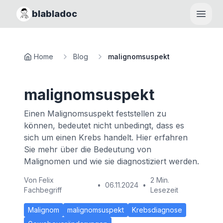
blabladoc
Haupt
Home
Blog
malignomsuspekt
malignomsuspekt
Einen Malignomsuspekt feststellen zu
können, bedeutet nicht unbedingt, dass es
sich um einen Krebs handelt. Hier erfahren
Sie mehr über die Bedeutung von
Malignomen und wie sie diagnostiziert werden.
Von
Felix
2 Min.
•
06.11.2024
•
Fachbegriff
Lesezeit
Malignom
malignomsuspekt
Krebsdiagnose