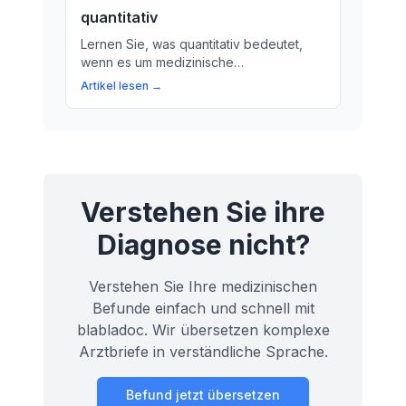
erzählen kann.
quantitativ
Lernen Sie, was quantitativ bedeutet,
wenn es um medizinische
Untersuchungen geht. Wir erklären den
Artikel lesen →
Begriff und wie er in der Medizin
eingesetzt wird.
Verstehen Sie ihre
Diagnose nicht?
Verstehen Sie Ihre medizinischen
Befunde einfach und schnell mit
blabladoc. Wir übersetzen komplexe
Arztbriefe in verständliche Sprache.
Befund jetzt übersetzen