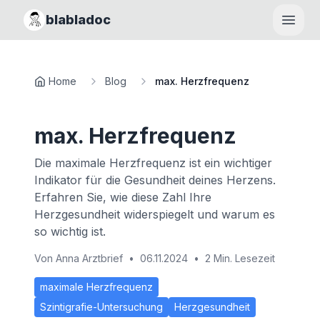
blabladoc
Haupt
Home
Blog
max. Herzfrequenz
max. Herzfrequenz
Die maximale Herzfrequenz ist ein wichtiger
Indikator für die Gesundheit deines Herzens.
Erfahren Sie, wie diese Zahl Ihre
Herzgesundheit widerspiegelt und warum es
so wichtig ist.
Von
Anna Arztbrief
•
06.11.2024
•
2 Min. Lesezeit
maximale Herzfrequenz
Szintigrafie-Untersuchung
Herzgesundheit