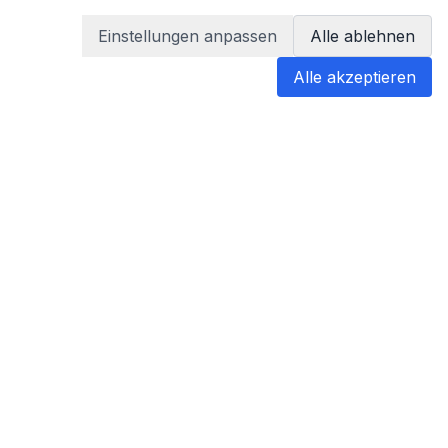
Einstellungen anpassen
Alle ablehnen
Alle akzeptieren
blabladoc
blabladoc macht Ihre medizinischen
Befunde in Sekundenschnelle
verständlich – so verstehen Sie